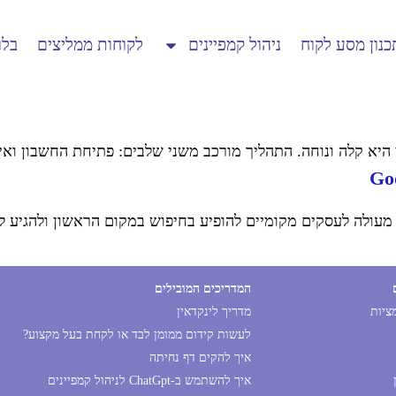
כנון מסע לקוח
ניהול קמפיינים
לקוחות ממליצים
בלו
 היא קלה ונוחה. התהליך מורכב משני שלבים: פתיחת החשבון ואי
המדריכים המובילים
מציות
מדריך לינקדאין
לעשות קידום ממומן לבד או לקחת בעל מקצוע?
איך להקים דף נחיתה
איך להשתמש ב-ChatGpt לניהול קמפיינים