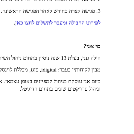
3. פגישה קצרה כחודש לאחר הפגישה הראשונה.
לפירוט החבילה ומעבר לתשלום לחצו כאן
.
מי אני?
הילה גנני, בעלת 13 שנה ניסיון בתחום ניהול השיווק והפרסום בדיגיטל, מתוכן שנתיים במשרדי פרסום מובילים במחלקות המדיה (PPC וגם דיספליי).
מבין לקוחותיי בעבר: idigital, פזגז, מכללת לוינסקי, מכללת שנקר, פאוזה פתרונות קפה, שחל, פפאיה אופנה, קל אוטו, מטרו מוטור ועוד.
כיום אני עוסקת בניהול קמפיינים באופן עצמאי. א
וניהול פרויקטים שונים בתחום הדיגיטל.