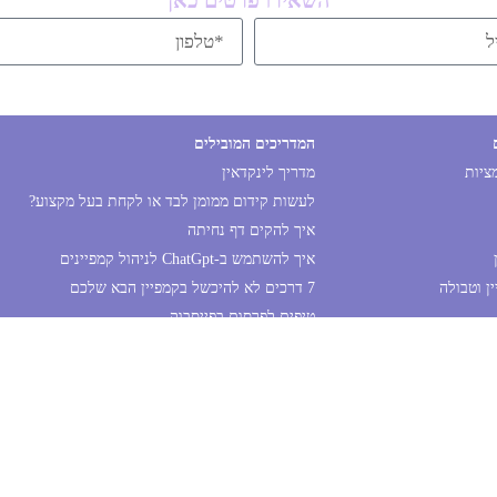
השאירו פרטים כאן
המדריכים המובילים
מציות
מדריך לינקדאין
לעשות קידום ממומן לבד או לקחת בעל מקצוע?
איך להקים דף נחיתה
איך להשתמש ב-ChatGpt לניהול קמפיינים
ן וטבולה
7 דרכים לא להיכשל בקמפיין הבא שלכם
טיפים לפרסום בפייסבוק
כל הזכויות שמורות 2026 © הילה גנני שיווק ומדיה
רחוב ברודצקי 17, תל אביב. 055-9456601
הצהרת נגישות
מדיניות פרטיות