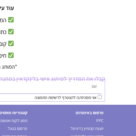
עוד על
המדריך מכיל
כתו
קובץ PDF שנשלח במייל ל
חינם
"המותג ה
קבלו את המדריך למיתוג אישי בלינקדאין במתנה י
אני מסכימ/ה להצטרף לרשימת התפוצה
פרסום באינטרנט
קטגוריות פוסטים
PPC
מסע לקוח ואוטומצ
יועצת קמפיין בדיגיטל
פרסום בגוגל