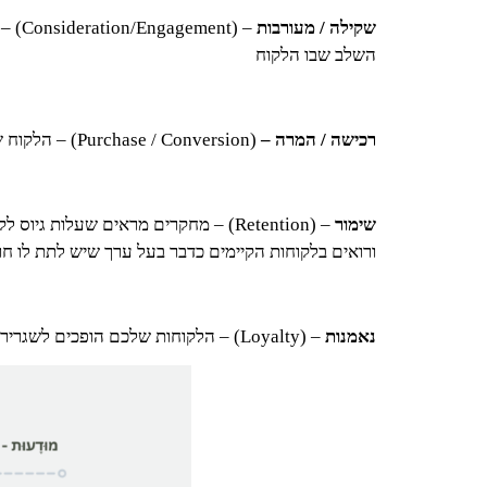
שקילה / מעורבות
– (t
השלב שבו הלקוח
רכישה / המרה –
(Purchase / Conversion) – הלקוח שלכם החליט לבחור בפתרון שנתתם לו. אחרי שערך מחקר ושקל את ההצעה שלכם, הוא החליט לבחור בכם.
שימור
ורואים בלקוחות הקיימים כדבר בעל ערך שיש לתת לו חווי
נאמנות
– (Loyalty) – הלקוחות שלכם הופכים לשגרירי המותג שלכם, עם המלצות, איזכורים וחוות דעת על המוצר או המותג שלכם.