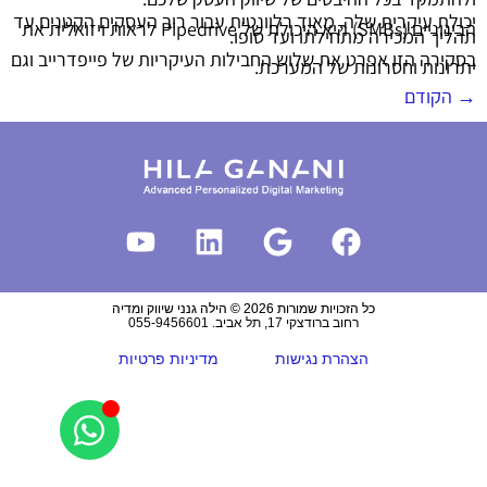
יכולת עיקרית שלה, מאוד רלוונטית עבור רוב העסקים הקטנים עד
הבינוניים (SMBs) היא היכולת של Pipedrive לראות ויזואלית את
תהליך המכירה מתחילתו ועד סופו.
בסקירה הזו אפרט את שלוש החבילות העיקריות של פייפדרייב וגם
יתרונות וחסרונות של המערכת.
→
הקודם
כל הזכויות שמורות 2026 © הילה גנני שיווק ומדיה
רחוב ברודצקי 17, תל אביב. 055-9456601
הצהרת נגישות
מדיניות פרטיות