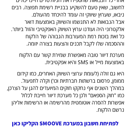
אחרי כל הנבואות שהספידו את הניוזלטרים היינו יכולים
לחשוב, שאין טעם להשקיע בבניית רשימת תפוצה. רבים
ניבאו, שערוץ שיווקי זה עומד להיכחד מהעולם.
אבל הנבואות לא התגשמו והשיווק באמצעות דואר
אלקטרוני היה ועודנו ערוץ השיווק האפקטיבי והזול ביותר.
כל זאת בזכות רמת המעורבות הגבוהה של הלקוח
וההסכמה שלו לקבל תכנים והצעות בצורה יזומה.
מערכת דיוור טובה מאפשרת שמירת קשר עם הלקוח
באמצעות מייל או SMS והיא אפקטיבית.
היא גם זולה (לעומת ערוצי השיווק האחרים, כמו קידום
ממומן, פרסום ברשתות חברתיות וכו') וקלה לתפעול.
במהלך השנים אף נחקקו חוקים המיועדים להגן על הצרכן,
כמו "חוק הספאם" ולכן כל מערכת דיוור חייבת לכלול
אפשרות להסרה אוטומטית מהרשימה או הרשימות אליהן
נרשם הלקוח.
לפתיחת חשבון במערכת SMOOVE הקליקו כאן