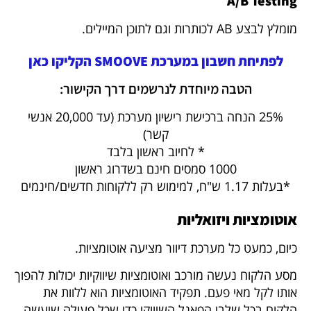
A/B Testing
מומלץ לבצע AB לכותרות וגם לתוכן המיילים.
לפתיחת חשבון במערכת SMOOVE הקליקו כאן
הטבה מיוחדת לנרשמים דרך הקישור:
25% הנחה ברכישת רישיון מערכת (עד 20,000 אנשי
קשר)
* לחיוב ראשון בלבד
1000 סמסים חינם בשדרוג ראשון
*בעלות 1.17 ש"ח, למימוש רק ללקוחות חדשים/חינמים
אוטומציות ויזואליות
כיום, כמעט כל מערכת דיוור מציעה אוטומציות.
מסע הלקוח נעשה מורכב ואוטומציות שיווקיות יכולות להפוך
אותו לקל מאי פעם. תפקיד האוטומציות הוא ללוות את
הלקוח בכל שלבי הפאנל השיווקי כדי שכל פעולה שיעשה,