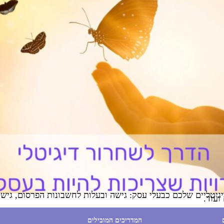
יטליים שלכם כבעלי עסק: גישה ובעלות לחשבונות הפרסום, גישה 
ועוד.
המדריכים המובילים