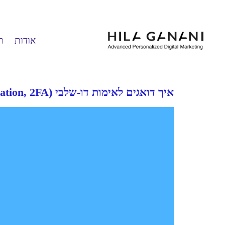
אודות
ת
איך דואגים לאימות דו-שלבי (Two-Factor Authentication, 2FA) בפייסבוק