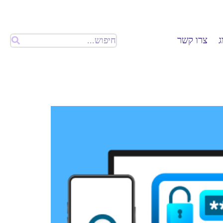
ג
צרו קשר