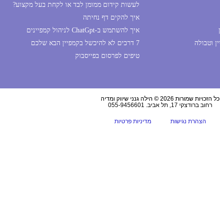
לעשות קידום ממומן לבד או לקחת בעל מקצוע?
איך להקים דף נחיתה
איך להשתמש ב-ChatGpt לניהול קמפיינים
ן וטבולה
7 דרכים לא להיכשל בקמפיין הבא שלכם
טיפים לפרסום בפייסבוק
כל הזכויות שמורות 2026 © הילה גנני שיווק ומדיה
רחוב ברודצקי 17, תל אביב. 055-9456601
הצהרת נגישות
מדיניות פרטיות