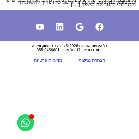
להפתעתי? כי לרנדש היא מערכת מובילה לניהול קורסים שיש
לה יכולות נהדרות. היה לי ברור שמשהו צריך להשתנות
והתחלתי לבנות לה משפך […]
כל הזכויות שמורות 2026 © הילה גנני שיווק ומדיה
רחוב ברודצקי 17, תל אביב. 055-9456601
הצהרת נגישות
מדיניות פרטיות