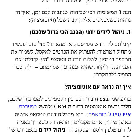
דיגיטלי שלא מתעייף, לא טועה ועובד 24/7.
הנה 3 המשימות הכי שכיחות שגונבות לכם זמן, ואיך הן
נראות כשמכניסים אליהן קצת שכל (ואוטומציה):
1. ניהול לידים ידני (הגנב הכי גדול שלכם)
קיבלתם ליד חדש מפייסבוק או מהאתר? מזל טוב! עכשיו
מתחיל הטרטור: להעתיק את הפרטים לאקסל, לשמור את
המספר בטלפון, לשלוח הודעת ווטסאפ "היי, קיבלתי את
הפנייה…" ולקוות שהוא יענה. עד שסיימתם – הליד כבר
הספיק "להתקרר".
איך זה נראה עם אוטומציה?
ברגע שמתבצע חיבור חכם בין הקמפיינים למערכות שלכם,
הליד נרשם אוטומטית בתוך ה-CRM (למשל
במערכת
איירטייבל
מותאמת
), הוא מקבל הודעת ווטסאפ אישית
באופן מיידי, ואתם מקבלים התראה רק כשצריך באמת
ניהול לידים
להרים טלפון ולסגור עסקה. זהו
בסטנדרט של