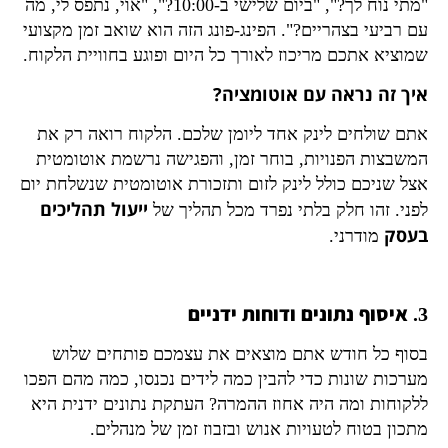
"מתי נוח לך?", "ביום שלישי ב-10:00?", "אוי, נתפס לי, מה
עם רביעי בצהריים?". הפינג-פונג הזה הוא שואב זמן מקצועי
שמוציא אתכם מריכוז לאורך כל היום ופוגע בחוויית הלקוח.
איך זה נראה עם אוטומציה?
אתם שולחים לינק אחד ליומן שלכם. הלקוח רואה רק את
המשבצות הפנויות, בוחר זמן, והפגישה נרשמת אוטומטית
אצל שניכם כולל לינק לזום ותזכורת אוטומטית שנשלחת יום
ייעול תהליכים
לפני. זהו חלק בלתי נפרד מכל תהליך של
בעסק
מודרני.
3. איסוף נתונים ודוחות ידניים
בסוף כל חודש אתם מוצאים את עצמכם פותחים שלוש
מערכות שונות כדי להבין כמה לידים נכנסו, כמה מהם הפכו
ללקוחות ומה היה אחוז ההמרה? העתקת נתונים ידנית היא
מתכון בטוח לטעויות אנוש ובזבוז זמן של מנהלים.