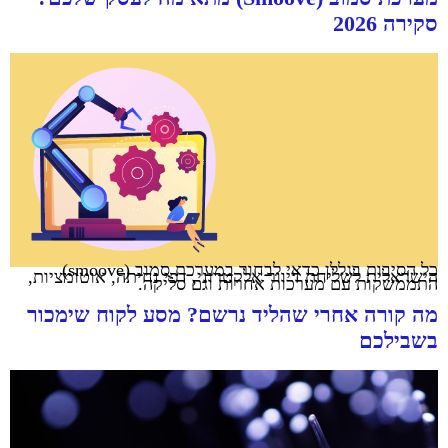
סקירה 2026
כל הסיבות בגללן כדאי לבחור במערכת סמוב (smoove)
הישראלית לשליחת דיוור אלקטרוני, דפי נחיתה, אוטומציות,
התממשקות עם מערכות אחרות וגם סליקה.
מה קורה אחרי שהליד נרשם? מסע לקוח שימכור
בשבילכם