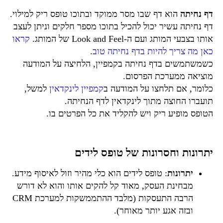
דף נחיתה
הוא דף שבו מסר ממוקד ובתוכו טופס ריק למילוי.
דף נחיתה עשיר יכול להכיל בתוכו מספר חלקים וניתן לעצב
אותו בצבעי המותג ועם ה-Look and Feel של המותג.
קראו
כאן מה צריך להיות בדף נחיתה טוב
.
כשמשתמשים בדף נחיתה בקמפיין, הלחיצה על המודעה
מוציאה ממערכת הפרסום.
כלומר, אם תלחצו על המודעה ב
קמפיין לינקדאין
למשל,
תועברו החוצה מתוך לינקדאין לדף הנחיתה.
הטופס מופיע ריק ויש להקליד את כל הפרטים בו.
יתרונות וחסרונות של טופס לידים
יתרונות
: טופס לידים הוא כלי מהיר וזול לאיסוף מידע.
מבחינת העסק, מאוד קל להקים אותו והוא לא דורש
הרבה התעסקות (מלבד ההתממשקות למערכת CRM
ובזה אגע יותר מאוחר).