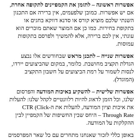
אפשרות ראשונה –
לתזמן את הקמפיינים לתקופה אחרת
,
אם יש אפשרות. כמובן שלפעמים, אין ברירה אם התכנון
השנתי שלכם מוציא קורס או סדנא דווקא בחגים או
בתקופת בחירות. כמו כן אם המוצר שאתם מוכרים הוא
עונתי, אין לכם ברירה, אלא להמשיך ולפרסם בתקופות
עמוסות.
אפשרות שנייה – לתכנן מראש
שבחודשים אלו נבצע
הגדלת תקציב מחושבת. כלומר, במקום שהביצועים יירדו,
לנסות לשמור על רמת הביצועים על חשבון התקציב
(המוגדל).
אפשרות שלישית – להשקיע באיכות המודעה
והפרסום
שלנו, וכל הזמן לדאוג להיות רלוונטיים לקהל שלנו: להעלות
את איכות וציון המודעה, להעלות את ה-CTR (Click
Through Rate – היחס שבין החשיפות של הקמפיין לבין
ההקלקות על המודעה.
באופן כללי לזכור שאנחנו מתחרים עם כל שאר המפרסמים