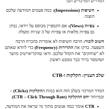
המדדים המרכזיים הם:
חשיפות (Impressions):
כמה פעמים המודעה שלכם
הוצגה.
צפיות (Views):
אם הקמפיין מבוסס על וידאו, נבחן
גם צפיות מלאות או צפיות של 3 שניות ומעלה.
חשוב לזכור:
הרבה חשיפות לא אומרות בהכרח הרבה
השפעה. בדקו את
התדירות (Frequency)
כדי לוודא שאתם
לא "שוחקים" את הקהל שלכם. ודאו שהקריאייטיב מושך
ושהמסר ברור כבר ממבט ראשון.
שלב העניין: הקלקות ו-CTR
המדד המרכזי בשלב הזה הוא כמות ה
הקלקות (Clicks)
–
ובמיוחד
יחס ההקלקה (CTR – Click Through Rate)
.
CTR
אומר כמה אנשים מתוך מי שראה את המודעה,